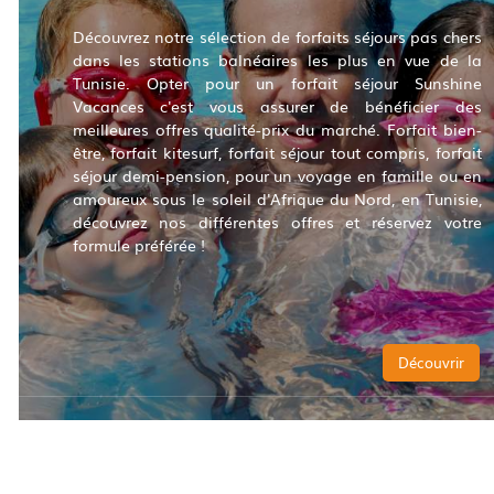
Découvrez notre sélection de forfaits séjours pas chers
dans les stations balnéaires les plus en vue de la
Tunisie. Opter pour un forfait séjour Sunshine
Vacances c'est vous assurer de bénéficier des
meilleures offres qualité-prix du marché. Forfait bien-
être, forfait kitesurf, forfait séjour tout compris, forfait
séjour demi-pension, pour un voyage en famille ou en
amoureux sous le soleil d'Afrique du Nord, en Tunisie,
découvrez nos différentes offres et réservez votre
formule préférée !
Découvrir