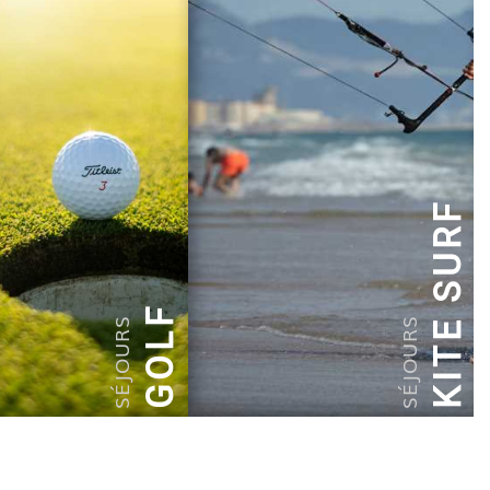
KITE SURF
GOLF
SÉJOURS
SÉJOURS