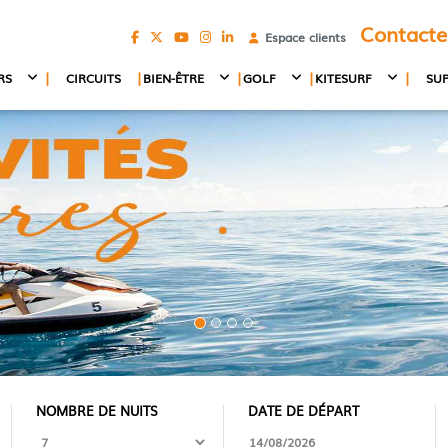
Contacte
Espace clients
|
|
|
|
|
RS
CIRCUITS
BIEN-ÊTRE
GOLF
KITESURF
SU
NOMBRE DE NUITS
DATE DE DÉPART