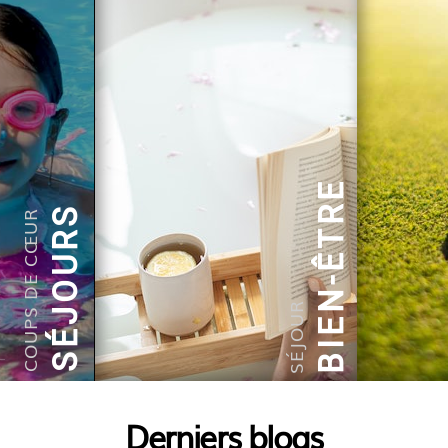
BIEN-ÊTRE
SÉJOURS
COUPS DE CŒUR
SÉJOUR
Derniers blogs