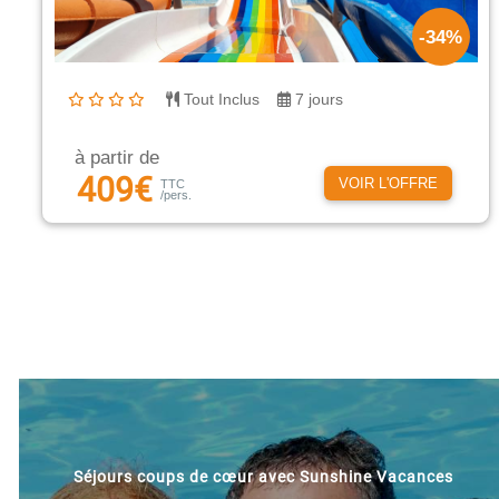
-34%
Tout Inclus
7 jours
à partir de
409€
VOIR L'OFFRE
TTC
/pers.
Séjours coups de cœur avec Sunshine Vacances