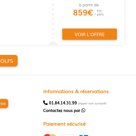
à partir de
859
€
TTC
/ pers.
VOIR L'OFFRE
CHER PLUS DE GOLFS
Informations & réservations
01.84.14.31.99
rire
(Appel non surtaxé)
Contactez nous par
Paiement sécurisé