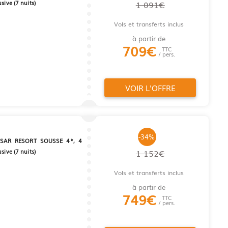
sive (7 nuits)
1 091€
Vols et transferts inclus
à partir de
709
€
TTC
/ pers.
VOIR L'OFFRE
-34%
SAR RESORT SOUSSE 4*, 4
sive (7 nuits)
1 152€
Vols et transferts inclus
à partir de
749
€
TTC
/ pers.