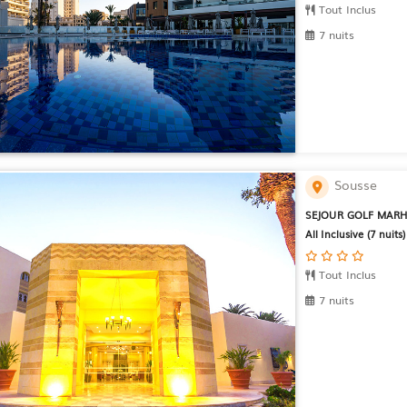
Tout Inclus
7 nuits
Sousse
SEJOUR GOLF MARHA
All Inclusive (7 nuits)
Tout Inclus
7 nuits