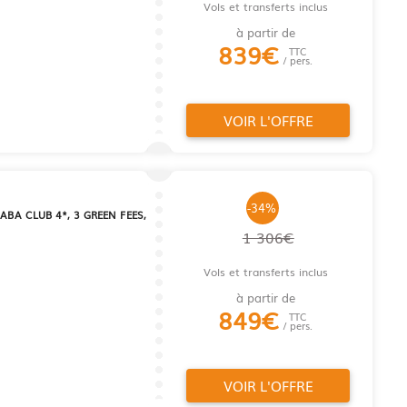
Vols et transferts inclus
à partir de
839
€
TTC
/ pers.
VOIR L'OFFRE
-34%
BA CLUB 4*, 3 GREEN FEES,
1 306€
Vols et transferts inclus
à partir de
849
€
TTC
/ pers.
VOIR L'OFFRE