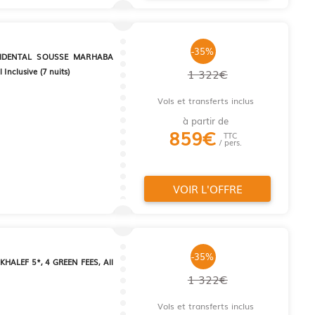
-35%
IDENTAL SOUSSE MARHABA
 Inclusive (7 nuits)
1 322€
Vols et transferts inclus
à partir de
859
€
TTC
/ pers.
VOIR L'OFFRE
-35%
HALEF 5*, 4 GREEN FEES, All
1 322€
Vols et transferts inclus