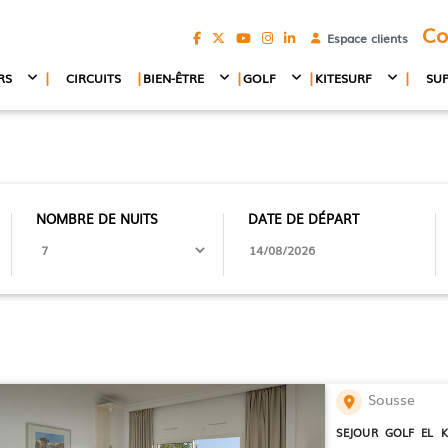
Co
Espace clients
|
|
|
|
|
RS
CIRCUITS
BIEN-ÊTRE
GOLF
KITESURF
SU
NOMBRE DE NUITS
DATE DE DÉPART
Sousse
SEJOUR GOLF EL K