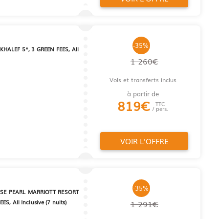
-35%
HALEF 5*, 3 GREEN FEES, All
1 260€
Vols et transferts inclus
à partir de
819
€
TTC
/ pers.
VOIR L'OFFRE
-35%
SE PEARL MARRIOTT RESORT
S, All Inclusive (7 nuits)
1 291€