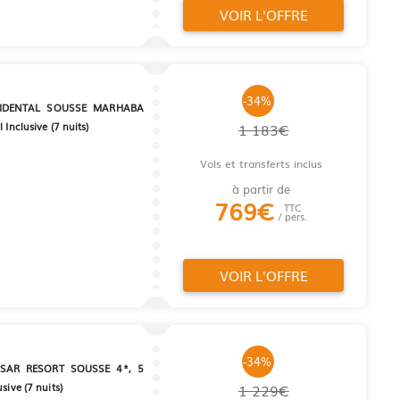
VOIR L'OFFRE
-34%
IDENTAL SOUSSE MARHABA
 Inclusive (7 nuits)
1 183€
Vols et transferts inclus
à partir de
769
€
TTC
/ pers.
VOIR L'OFFRE
-34%
SAR RESORT SOUSSE 4*, 5
sive (7 nuits)
1 229€