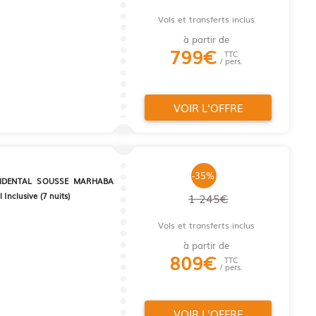
Vols et transferts inclus
à partir de
799
€
TTC
/ pers.
VOIR L'OFFRE
-35%
IDENTAL SOUSSE MARHABA
 Inclusive (7 nuits)
1 245€
Vols et transferts inclus
à partir de
809
€
TTC
/ pers.
VOIR L'OFFRE