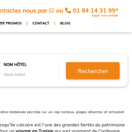
ntactez nous par
ou
01 84 14 31 99*
Appel non surtaxé
|
|
PER PROMOS
CONTACT
BLOG
NOM HÔTEL
Rechercher
 Medina médiévale perchée sur un cap rocheux, plages désertes et artisanat
squ'île calcaire est l'une des grandes fiertés du patrimoine
 Pour un
voyage en Tunisie
qui sort vraiment de l'ordinaire,