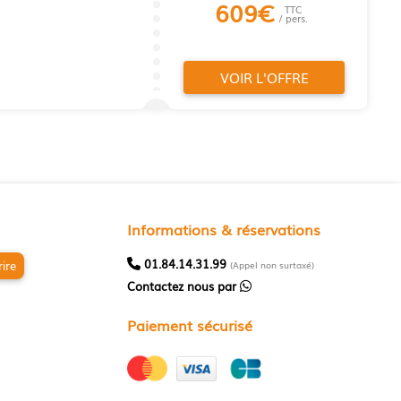
609
€
TTC
/ pers.
VOIR L'OFFRE
Informations & réservations
01.84.14.31.99
rire
(Appel non surtaxé)
Contactez nous par
Paiement sécurisé