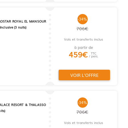
-34%
ROSTAR ROYAL EL MANSOUR
nclusive (3 nuits)
706€
Vols et transferts inclus
à partir de
459
€
TTC
/ pers.
VOIR L'OFFRE
-34%
ALACE RESORT & THALASSO
its)
706€
Vols et transferts inclus