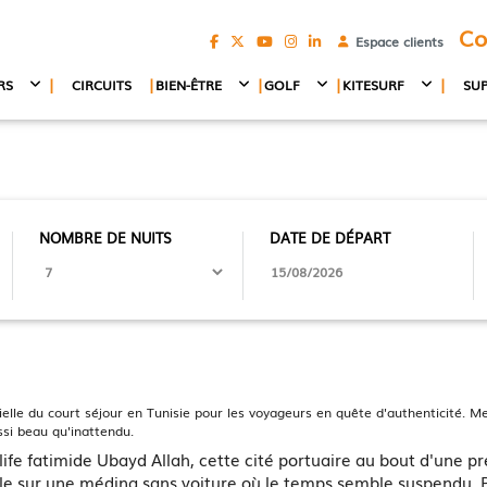
Co
Espace clients
|
|
|
|
|
RS
CIRCUITS
BIEN-ÊTRE
GOLF
KITESURF
SU
NOMBRE DE NUITS
DATE DE DÉPART
ntielle du court séjour en Tunisie pour les voyageurs en quête d'authenticité.
ssi beau qu'inattendu.
fe fatimide Ubayd Allah, cette cité portuaire au bout d'une pre
ille sur une médina sans voiture où le temps semble suspendu.