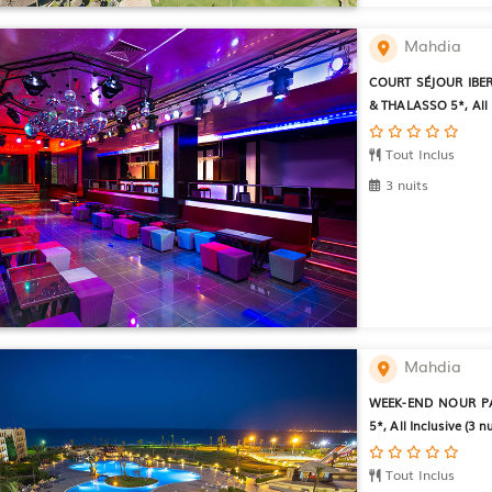
Mahdia
COURT SÉJOUR IBE
& THALASSO 5*, All I
Tout Inclus
3 nuits
Mahdia
WEEK-END NOUR P
5*, All Inclusive (3 nu
Tout Inclus