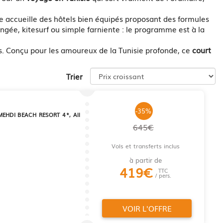
lle accueille des hôtels bien équipés proposant des formules
ngée, kitesurf ou simple farniente : le programme est à la
is. Conçu pour les amoureux de la Tunisie profonde, ce
court
Trier
-35%
EHDI BEACH RESORT 4*, All
645€
Vols et transferts inclus
à partir de
419
€
TTC
/ pers.
VOIR L'OFFRE