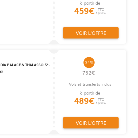
à partir de
459
€
TTC
/ pers.
VOIR L'OFFRE
-34%
DIA PALACE & THALASSO 5*,
s)
752€
Vols et transferts inclus
à partir de
489
€
TTC
/ pers.
VOIR L'OFFRE