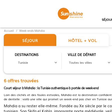
SÉJOU
Accueil
Week-ends Mahdia
HÔTEL + VOL
SÉJOUR
DESTINATIONS
VILLE DE DÉPART
6 offres trouvées
Court séjour à Mahdia : la Tunisie authentique à portée de week-end
Loin des clichés et des foules estivales, Mahdia est la destination confide
de dentelle : voilà une ville qui promet un week-end pas cher en Tunisie au
Mahdia a su rester elle-même. Fondée au Xe siècle par le cali
tunisien. Son Skifa el Kahla, imposante porte médiévale, ve