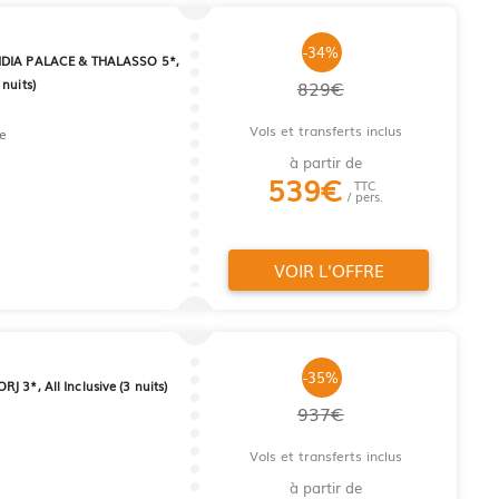
-34%
DIA PALACE & THALASSO 5*,
nuits)
829€
Vols et transferts inclus
e
à partir de
539
€
TTC
/ pers.
VOIR L'OFFRE
-35%
 3*, All Inclusive (3 nuits)
937€
Vols et transferts inclus
à partir de