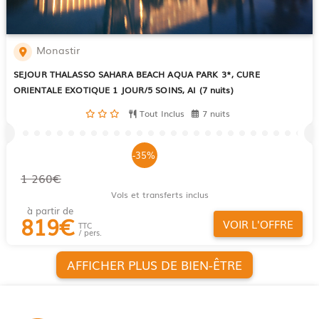
Monastir
SEJOUR THALASSO SAHARA BEACH AQUA PARK 3*, CURE
ORIENTALE EXOTIQUE 1 JOUR/5 SOINS, AI (7 nuits)
Tout Inclus
7 nuits
-35%
1 260€
Vols et transferts inclus
à partir de
819
€
VOIR L'OFFRE
TTC
/ pers.
AFFICHER PLUS DE BIEN-ÊTRE