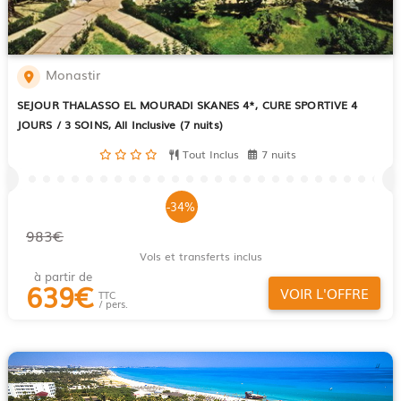
Monastir
SEJOUR THALASSO EL MOURADI SKANES 4*, CURE SPORTIVE 4
JOURS / 3 SOINS, All Inclusive (7 nuits)
Tout Inclus
7 nuits
-34%
983€
Vols et transferts inclus
à partir de
639
€
VOIR L'OFFRE
TTC
/ pers.