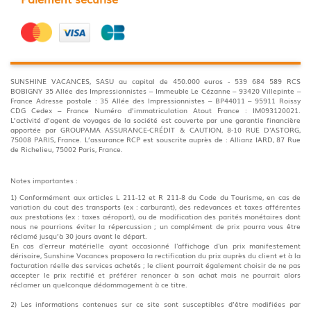
SUNSHINE VACANCES, SASU au capital de 450.000 euros - 539 684 589 RCS
BOBIGNY 35 Allée des Impressionnistes – Immeuble Le Cézanne – 93420 Villepinte –
France Adresse postale : 35 Allée des Impressionnistes – BP44011 – 95911 Roissy
CDG Cedex – France Numéro d’immatriculation Atout France : IM093120021.
L’activité d’agent de voyages de la société est couverte par une garantie financière
apportée par GROUPAMA ASSURANCE-CRÉDIT & CAUTION, 8-10 RUE D'ASTORG,
75008 PARIS, France. L’assurance RCP est souscrite auprès de : Allianz IARD, 87 Rue
de Richelieu, 75002 Paris, France.
Notes importantes :
1) Conformément aux articles L 211-12 et R 211-8 du Code du Tourisme, en cas de
variation du cout des transports (ex : carburant), des redevances et taxes afférentes
aux prestations (ex : taxes aéroport), ou de modification des parités monétaires dont
nous ne pourrions éviter la répercussion ; un complément de prix pourra vous être
réclamé jusqu’à 30 jours avant le départ.
En cas d'erreur matérielle ayant occasionné l'affichage d'un prix manifestement
dérisoire, Sunshine Vacances proposera la rectification du prix auprès du client et à la
facturation réelle des services achetés ; le client pourrait également choisir de ne pas
accepter le prix rectifié et préférer renoncer à son achat mais ne pourrait alors
réclamer un quelconque dédommagement à ce titre.
2) Les informations contenues sur ce site sont susceptibles d’être modifiées par