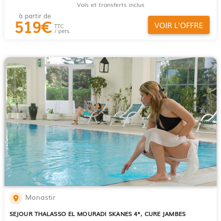
Vols et transferts inclus
à partir de
519
€
VOIR L'OFFRE
TTC
/ pers.
Monastir
SEJOUR THALASSO EL MOURADI SKANES 4*, CURE JAMBES