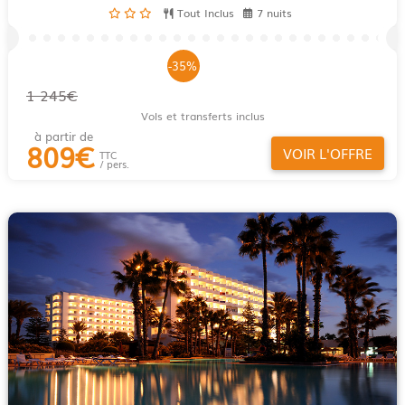
Tout Inclus
7 nuits
-35%
1 245€
Vols et transferts inclus
à partir de
809
€
VOIR L'OFFRE
TTC
/ pers.