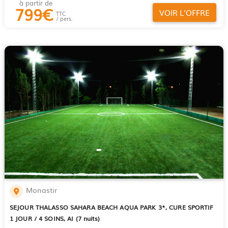
à partir de
799
€
VOIR L'OFFRE
TTC
/ pers.
Monastir
SEJOUR THALASSO SAHARA BEACH AQUA PARK 3*, CURE SPORTIF
1 JOUR / 4 SOINS, AI (7 nuits)