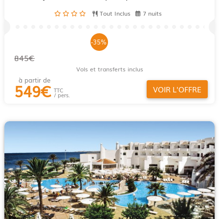
Tout Inclus
7 nuits
-35%
845€
Vols et transferts inclus
à partir de
549
€
VOIR L'OFFRE
TTC
/ pers.