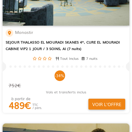
Monastir
SEJOUR THALASSO EL MOURADI SKANES 4*, CURE EL MOURADI
CABINE VIP2 1 JOUR / 3 SOINS, AI (7 nuits)
Tout Inclus
7 nuits
-34%
752€
Vols et transferts inclus
à partir de
489
€
VOIR L'OFFRE
TTC
/ pers.