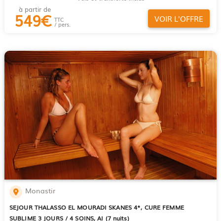
à partir de
549
€
VOIR L'OFFRE
TTC
/ pers.
Monastir
SEJOUR THALASSO EL MOURADI SKANES 4*, CURE FEMME
SUBLIME 3 JOURS / 4 SOINS, AI (7 nuits)