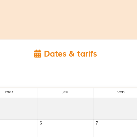
Dates & tarifs
mer.
jeu.
ven.
6
7