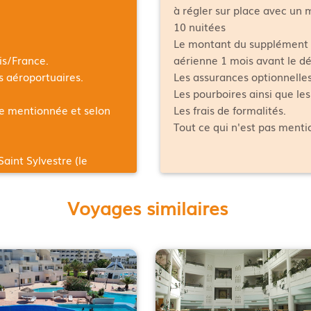
à régler sur place avec un
10 nuitées
Le montant du supplément 
is/France
.
aérienne 1 mois avant le dé
es aéroportuaires.
Les assurances optionnelles
Les pourboires ainsi que le
ée mentionnée et selon
Les frais de formalités.
Tout ce qui n'est pas ment
Saint Sylvestre (le
Voyages similaires
g de bagages en soute et