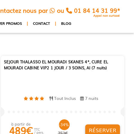
ntactez nous par
ou
01 84 14 31 99*
Appel non surtaxé
|
|
PER PROMOS
CONTACT
BLOG
SEJOUR THALASSO EL MOURADI SKANES 4*, CURE EL
MOURADI CABINE VIP2 1 JOUR / 3 SOINS, AI (7 nuits)
Tout Inclus
7 nuits
à partir de
-34%
489
€
RÉSERVER
TTC
/ pers.
752€