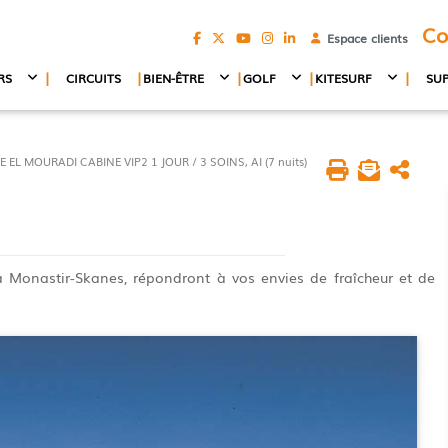
Co
Espace clients
|
|
|
|
|
RS
CIRCUITS
BIEN-ÊTRE
GOLF
KITESURF
SU
L MOURADI CABINE VIP2 1 JOUR / 3 SOINS, AI (7 nuits)
 à Monastir-Skanes, répondront à vos envies de fraîcheur et de