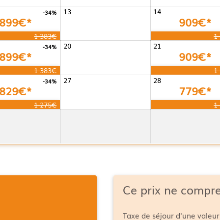
13
14
-34%
899€*
909€*
1 383€
1
20
21
-34%
899€*
909€*
1 383€
1
27
28
-34%
829€*
779€*
1 275€
1
Ce prix ne compr
Taxe de séjour d'une valeur