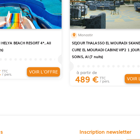
Monastir
 HELYA BEACH RESORT 4*, All
SEJOUR THALASSO EL MOURADI SKANE
ts)
CURE EL MOURADI CABINE VIP2 1 JOUR 
SOINS, AI (7 nuits)
€
VOIR L'OFFRE
TTC
à partir de
/ pers.
489
€
VOIR 
TTC
/ pers.
us
Inscription newsletter