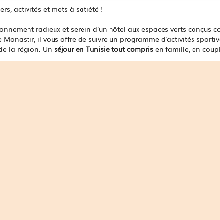
rs, activités et mets à satiété !
ronnement radieux et serein d'un hôtel aux espaces verts conçus 
e Monastir, il vous offre de suivre un programme d'activités sportiv
 de la région. Un
séjour en Tunisie tout compris
en famille, en coupl