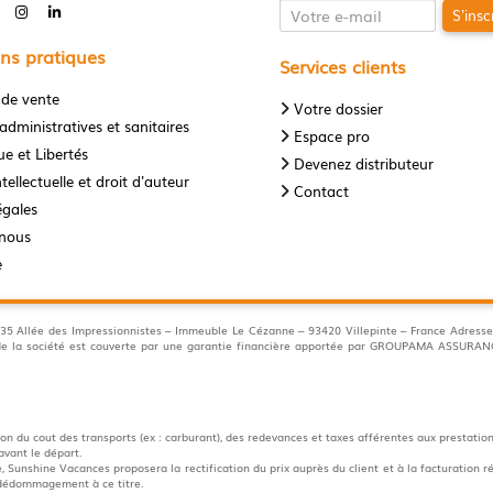
S'insc
ns pratiques
Services clients
 de vente
Votre dossier
administratives et sanitaires
Espace pro
e et Libertés
Devenez distributeur
tellectuelle et droit d'auteur
Contact
égales
-nous
e
llée des Impressionnistes – Immeuble Le Cézanne – 93420 Villepinte – France Adresse 
s de la société est couverte par une garantie financière apportée par GROUPAMA ASSUR
n du cout des transports (ex : carburant), des redevances et taxes afférentes aux prestation
avant le départ.
 Sunshine Vacances proposera la rectification du prix auprès du client et à la facturation ré
e dédommagement à ce titre.