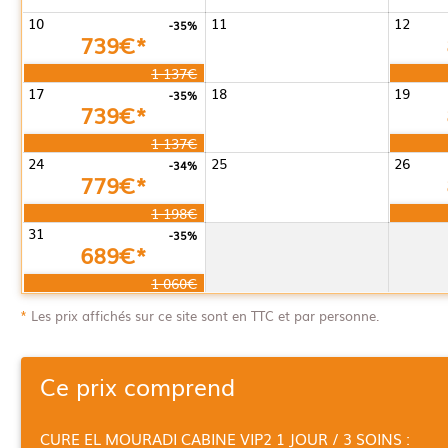
10
11
12
-35%
739€*
1 137€
17
18
19
-35%
739€*
1 137€
24
25
26
-34%
779€*
1 198€
31
-35%
689€*
1 060€
*
Les prix affichés sur ce site sont en TTC et par personne.
Ce prix comprend
CURE EL MOURADI CABINE VIP2 1 JOUR / 3 SOINS :