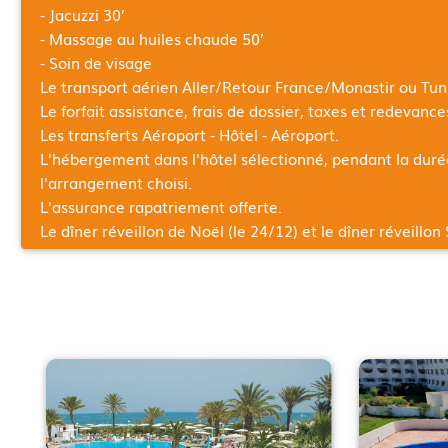
- Jacuzzi 30’
- Massage au huiles chaude 50’
- Soin de visage
Le transport aérien Aller/Retour France/Monastir ou Tun
Le forfait assistance, frais de dossier, taxes et redevanc
Les transferts Aéroport - Hôtel - Aéroport.
L'hébergement dans l'hôtel sélectionné, pendant la dur
l'arrangement choisi.
L'assurance rapatriement offerte.
Le dîner réveillon de Noël (le 24/12) et le dîner réveillon 
31/12).
Tous nos Séjours avec vols incluent un minimum de 23 k
8 kg de bagages en cabine.