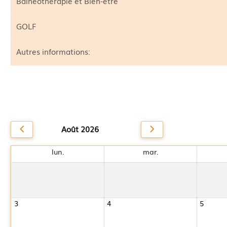
Balnéothérapie et Bien-être
GOLF
Autres informations:
Août 2026
lun.
mar.
3
4
5