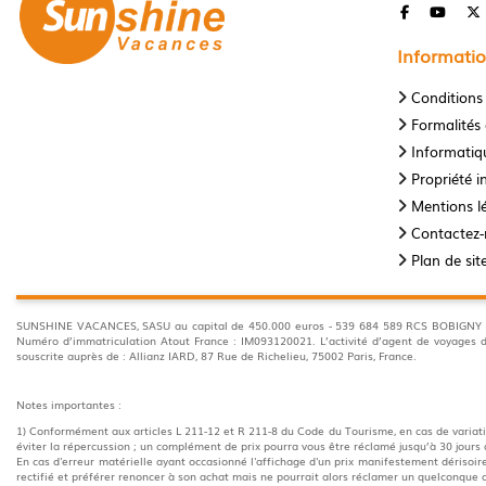
Informatio
Conditions
Formalités 
Informatiqu
Propriété in
Mentions l
Contactez
Plan de sit
SUNSHINE VACANCES, SASU au capital de 450.000 euros - 539 684 589 RCS BOBIGNY 35 A
Numéro d’immatriculation Atout France : IM093120021. L’activité d’agent de voyage
souscrite auprès de : Allianz IARD, 87 Rue de Richelieu, 75002 Paris, France.
Notes importantes :
1) Conformément aux articles L 211-12 et R 211-8 du Code du Tourisme, en cas de variatio
éviter la répercussion ; un complément de prix pourra vous être réclamé jusqu’à 30 jours 
En cas d'erreur matérielle ayant occasionné l'affichage d'un prix manifestement dérisoire,
rectifié et préférer renoncer à son achat mais ne pourrait alors réclamer un quelconqu