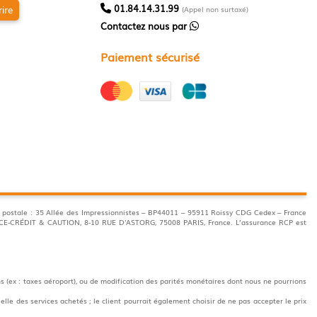
01.84.14.31.99
rire
(Appel non surtaxé)
Contactez nous par
Paiement sécurisé
postale : 35 Allée des Impressionnistes – BP44011 – 95911 Roissy CDG Cedex – France
ANCE-CRÉDIT & CAUTION, 8-10 RUE D'ASTORG, 75008 PARIS, France. L’assurance RCP est
s (ex : taxes aéroport), ou de modification des parités monétaires dont nous ne pourrions
elle des services achetés ; le client pourrait également choisir de ne pas accepter le prix