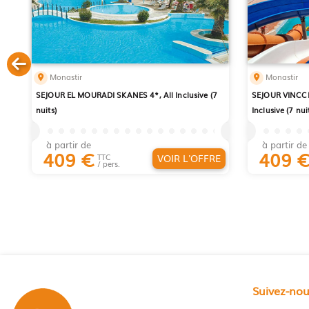
Monastir
Monastir
SEJOUR EL MOURADI SKANES 4*, All Inclusive (7
SEJOUR VINCCI
nuits)
Inclusive (7 nui
à partir de
à partir de
409
€
409
VOIR L'OFFRE
TTC
/ pers.
Suivez-no