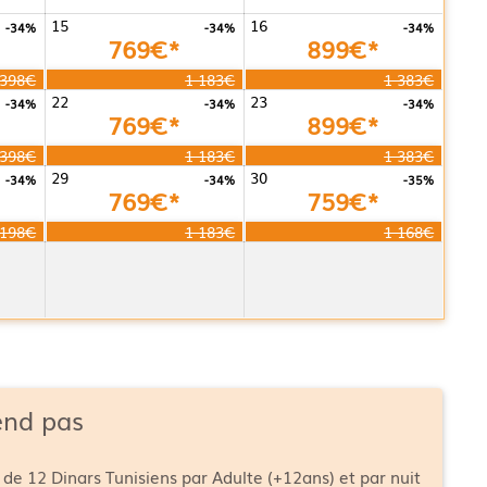
15
16
-34%
-34%
-34%
769€*
899€*
 398€
1 183€
1 383€
22
23
-34%
-34%
-34%
769€*
899€*
 398€
1 183€
1 383€
29
30
-34%
-34%
-35%
769€*
759€*
 198€
1 183€
1 168€
end pas
 de 12 Dinars Tunisiens par Adulte (+12ans) et par nuit