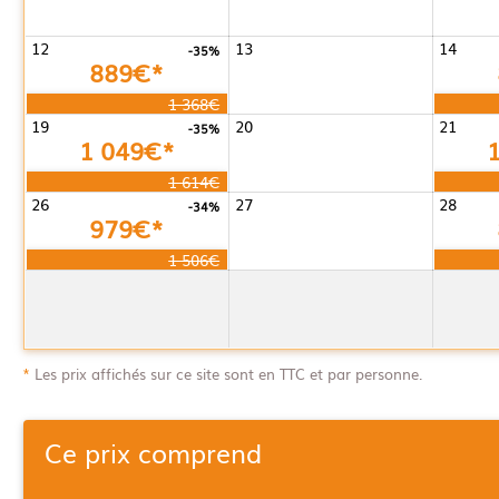
12
13
14
-35%
889€*
1 368€
19
20
21
-35%
1 049€*
1 614€
26
27
28
-34%
979€*
1 506€
*
Les prix affichés sur ce site sont en TTC et par personne.
Ce prix comprend