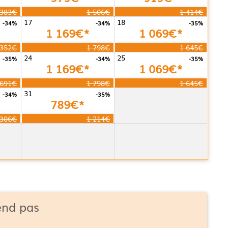
 383€
1 506€
1 414€
17
18
-34%
-34%
-35%
1 169€*
1 069€*
 352€
1 798€
1 645€
24
25
-35%
-34%
-35%
1 169€*
1 069€*
 691€
1 798€
1 645€
31
-34%
-35%
789€*
 306€
1 214€
end pas