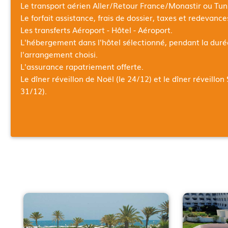
Le transport aérien Aller/Retour
France/Monastir ou Tun
Le forfait assistance, frais de dossier, taxes et redevanc
Les transferts Aéroport - Hôtel - Aéroport.
L'hébergement dans l'hôtel sélectionné, pendant la dur
l'arrangement choisi.
L'assurance rapatriement offerte.
Le dîner réveillon de Noël (le 24/12) et le dîner réveillon 
31/12).