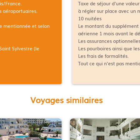
is/France
.
Taxe de séjour d'une valeur
es aéroportuaires.
à régler sur place avec un
10 nuitées
ée mentionnée et selon
Le montant du supplément 
aérienne 1 mois avant le dé
Les assurances optionnelles
Saint Sylvestre (le
Les pourboires ainsi que le
Les frais de formalités.
Tout ce qui n'est pas ment
Voyages similaires