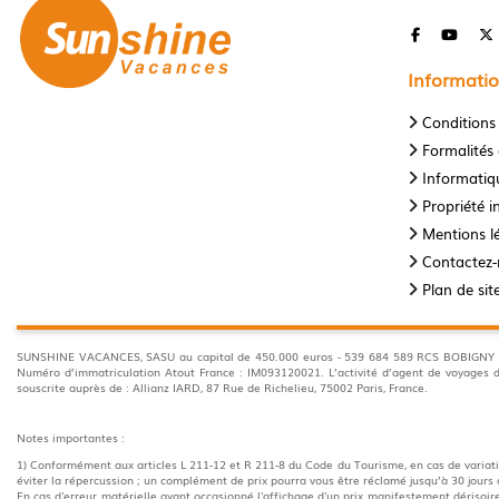
Informatio
Conditions
Formalités 
Informatiqu
Propriété in
Mentions l
Contactez
Plan de sit
SUNSHINE VACANCES, SASU au capital de 450.000 euros - 539 684 589 RCS BOBIGNY 35 A
Numéro d’immatriculation Atout France : IM093120021. L’activité d’agent de voyage
souscrite auprès de : Allianz IARD, 87 Rue de Richelieu, 75002 Paris, France.
Notes importantes :
1) Conformément aux articles L 211-12 et R 211-8 du Code du Tourisme, en cas de variatio
éviter la répercussion ; un complément de prix pourra vous être réclamé jusqu’à 30 jours 
En cas d'erreur matérielle ayant occasionné l'affichage d'un prix manifestement dérisoire,