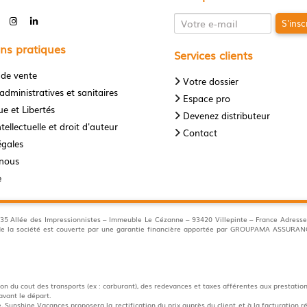
S'insc
ns pratiques
Services clients
 de vente
Votre dossier
administratives et sanitaires
Espace pro
e et Libertés
Devenez distributeur
tellectuelle et droit d'auteur
Contact
égales
-nous
e
llée des Impressionnistes – Immeuble Le Cézanne – 93420 Villepinte – France Adresse 
s de la société est couverte par une garantie financière apportée par GROUPAMA ASSUR
n du cout des transports (ex : carburant), des redevances et taxes afférentes aux prestation
avant le départ.
 Sunshine Vacances proposera la rectification du prix auprès du client et à la facturation ré