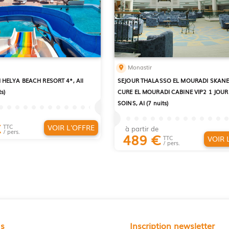
Monastir
 HELYA BEACH RESORT 4*, All
SEJOUR THALASSO EL MOURADI SKANE
ts)
CURE EL MOURADI CABINE VIP2 1 JOUR 
SOINS, AI (7 nuits)
€
VOIR L'OFFRE
TTC
à partir de
/ pers.
489
€
VOIR 
TTC
/ pers.
us
Inscription newsletter