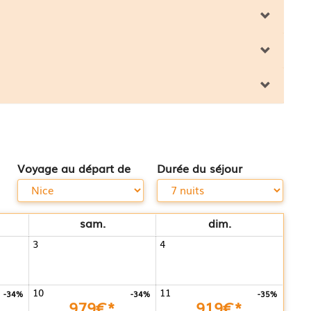
Voyage au départ de
Durée du séjour
sam.
dim.
3
4
10
11
-34%
-34%
-35%
979€*
919€*