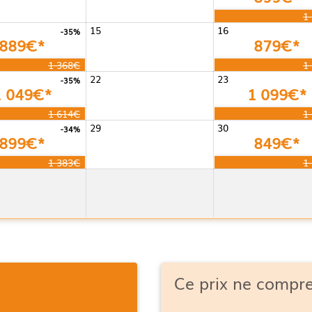
1
15
16
-35%
889€*
879€*
1 368€
1
22
23
-35%
1 049€*
1 099€*
1 614€
1
29
30
-34%
899€*
849€*
1 383€
1
Ce prix ne compr