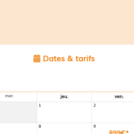
Dates & tarifs
mer.
jeu.
ven.
1
2
8
9
899€*