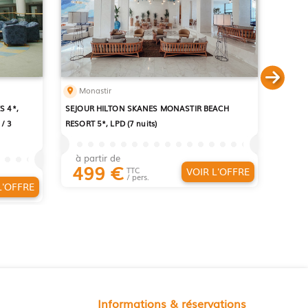
Monastir
S 4*,
SEJOUR HILTON SKANES MONASTIR BEACH
/ 3
RESORT 5*, LPD (7 nuits)
à partir de
499
€
VOIR L'OFFRE
TTC
/ pers.
L'OFFRE
Informations & réservations