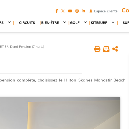
Co
Espace clients
|
|
|
|
|
RS
CIRCUITS
BIEN-ÊTRE
GOLF
KITESURF
SU
5*, Demi-Pension (7 nuits)
 pension complète, choisissez le Hilton Skanes Monastir Beach