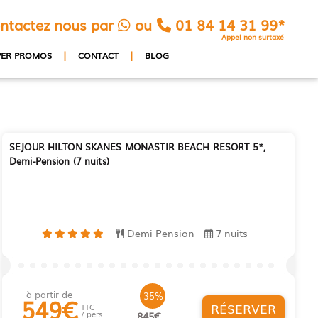
ntactez nous par
ou
01 84 14 31 99*
Appel non surtaxé
|
|
PER PROMOS
CONTACT
BLOG
SEJOUR HILTON SKANES MONASTIR BEACH RESORT 5*,
Demi-Pension (7 nuits)
Demi Pension
7 nuits
à partir de
-35%
549
€
RÉSERVER
TTC
/ pers.
845€