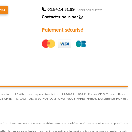
01.84.14.31.99
rire
(Appel non surtaxé)
Contactez nous par
Paiement sécurisé
postale : 35 Allée des Impressionnistes – BP44011 – 95911 Roissy CDG Cedex – France
ANCE-CRÉDIT & CAUTION, 8-10 RUE D'ASTORG, 75008 PARIS, France. L’assurance RCP est
s (ex : taxes aéroport), ou de modification des parités monétaires dont nous ne pourrions
elle des services achetés ; le client pourrait également choisir de ne pas accepter le prix