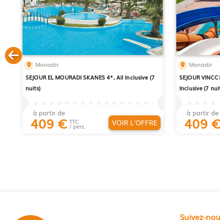
Monastir
Monastir
SEJOUR EL MOURADI SKANES 4*, All Inclusive (7
SEJOUR VINCCI
nuits)
Inclusive (7 nui
à partir de
à partir de
409
€
409
VOIR L'OFFRE
TTC
/ pers.
Suivez-no