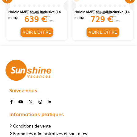
LONG SEJOUR HOUDA YASMINE
LONG SEJOUR EL MOURADI
HAMMAMET 4* All Inclusive (14
HAMMAMET 4*+, All Inclusive (14
à partir de
à partir de
639
€
729
€
nuits)
TTC
nuits)
TTC
/ pers.
/ pers.
VOIR L'OFFRE
VOIR L'OFFRE
Suivez-nous
Informations pratiques
Conditions de vente
Formalités administratives et sanitaires