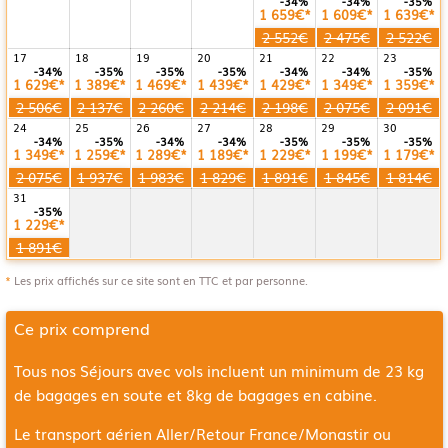
-34%
-34%
-35%
1 659€*
1 609€*
1 639€*
2 552€
2 475€
2 522€
17
18
19
20
21
22
23
-34%
-35%
-35%
-35%
-34%
-34%
-35%
1 629€*
1 389€*
1 469€*
1 439€*
1 429€*
1 349€*
1 359€*
2 506€
2 137€
2 260€
2 214€
2 198€
2 075€
2 091€
24
25
26
27
28
29
30
-34%
-35%
-34%
-34%
-35%
-35%
-35%
1 349€*
1 259€*
1 289€*
1 189€*
1 229€*
1 199€*
1 179€*
2 075€
1 937€
1 983€
1 829€
1 891€
1 845€
1 814€
31
-35%
1 229€*
1 891€
*
Les prix affichés sur ce site sont en TTC et par personne.
Ce prix comprend
Tous nos Séjours avec vols incluent un minimum de 23 kg
de bagages en soute et 8kg de bagages en cabine.
Le transport aérien Aller/Retour
France/Monastir ou