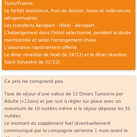
Tunis/France
.
Le forfait assistance, frais de dossier, taxes et redevances
aéroportuaires.
Les transferts Aéroport - Hôtel - Aéroport.
L'hébergement dans l'hôtel sélectionné, pendant la durée
mentionnée et selon l'arrangement choisi.
L'assurance rapatriement offerte.
Le dîner réveillon de Noël (le 24/12) et le dîner réveillon
Saint Sylvestre (le 31/12).
Ce prix ne comprend pas
Taxe de séjour d'une valeur de 12 Dinars Tunisiens par
Adulte (+12ans) et par nuit à régler sur place avec un
maximum de 10 nuitées même si le séjour dépasse les 10
nuitées
Le montant du supplément fuel (éventuellement
communiqué par la compagnie aérienne 1 mois avant le