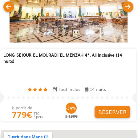
LONG SEJOUR EL MOURADI EL MENZAH 4*, All Inclusive (14
nuits)
Tout Inclus
14 nuits
à partir de
-34%
RÉSERVER
779
€
TTC
1 198€
/ pers.