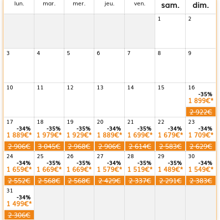
lun.
mar.
mer.
jeu.
ven.
sam.
dim.
1
2
3
4
5
6
7
8
9
10
11
12
13
14
15
16
-35%
1 899€*
2 922€
17
18
19
20
21
22
23
-34%
-35%
-35%
-34%
-35%
-34%
-34%
1 889€*
1 979€*
1 929€*
1 889€*
1 699€*
1 679€*
1 709€*
2 906€
3 045€
2 968€
2 906€
2 614€
2 583€
2 629€
24
25
26
27
28
29
30
-34%
-35%
-35%
-34%
-35%
-35%
-34%
1 659€*
1 669€*
1 669€*
1 579€*
1 519€*
1 489€*
1 549€*
2 552€
2 568€
2 568€
2 429€
2 337€
2 291€
2 383€
31
-34%
1 499€*
2 306€