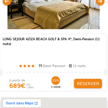
LONG SEJOUR AZIZA BEACH GOLF & SPA 4*, Demi-Pension (11
nuits)
Demi Pension
11 nuits
à partir de
-35%
RÉSERVER
689
€
TTC
1 060€
/ pers.