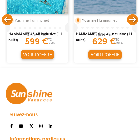
Yasmine Hammamet
Yasmine Hammamet
LONG SEJOUR HOUDA YASMINE
LONG SEJOUR EL MOURADI
HAMMAMET 4* All Inclusive (11
HAMMAMET 4*+, All Inclusive (11
à partir de
à partir de
599
€
629
€
nuits)
TTC
nuits)
TTC
/ pers.
/ pers.
VOIR L'OFFRE
VOIR L'OFFRE
Suivez-nous
Informations pratiques