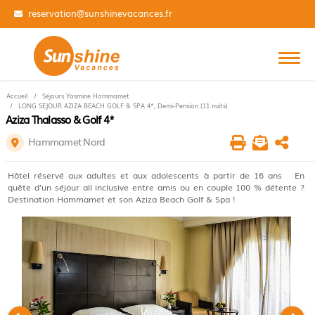
01 84 14 31 99
Accueil
Séjours Yasmine Hammamet
LONG SEJOUR AZIZA BEACH GOLF & SPA 4*, Demi-Pension (11 nuits)
Aziza Thalasso & Golf 4*
Hammamet Nord
Hôtel réservé aux adultes et aux adolescents à partir de 16 ans En
quête d’un séjour all inclusive entre amis ou en couple 100 % détente ?
Destination Hammamet et son Aziza Beach Golf & Spa !