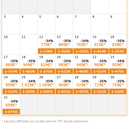
3
4
5
6
7
8
9
10
11
12
13
14
15
16
-34%
-35%
-34%
-35%
-35%
779€*
889€*
769€*
919€*
839€*
1 198€
1 368€
1 183€
1 414€
1 291€
17
18
19
20
21
22
23
-35%
-35%
-34%
-35%
-35%
-35%
-34%
869€*
949€*
829€*
989€*
949€*
989€*
959€*
1 337€
1 460€
1 275€
1 522€
1 460€
1 522€
1 475€
24
25
26
27
28
29
30
-35%
-34%
-35%
-35%
-34%
-35%
-35%
999€*
1 029€*
1 069€*
969€*
929€*
729€*
759€*
1 537€
1 583€
1 645€
1 491€
1 429€
1 122€
1 168€
31
-34%
699€*
1 075€
*
Les prix affichés sur ce site sont en TTC et par personne.