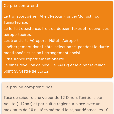
Ce prix comprend
Le transport aérien Aller/Retour
France/Monastir ou
Tunis/France
.
Le forfait assistance, frais de dossier, taxes et redevances
aéroportuaires.
Les transferts Aéroport - Hôtel - Aéroport.
L'hébergement dans l'hôtel sélectionné, pendant la durée
mentionnée et selon l'arrangement choisi.
L'assurance rapatriement offerte.
Le dîner réveillon de Noël (le 24/12) et le dîner réveillon
Saint Sylvestre (le 31/12).
Ce prix ne comprend pas
Taxe de séjour d'une valeur de 12 Dinars Tunisiens par
Adulte (+12ans) et par nuit à régler sur place avec un
maximum de 10 nuitées même si le séjour dépasse les 10