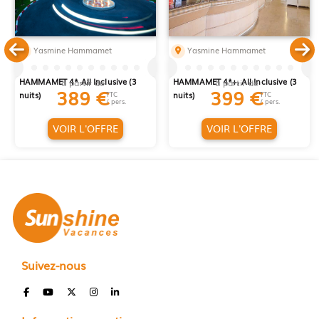
Yasmine Hammamet
Yasmine Hammamet
COURT SÉJOUR HOUDA YASMINE
COURT SÉJOUR EL MOURADI
HAMMAMET 4* All Inclusive (3
HAMMAMET 4*+, All Inclusive (3
à partir de
à partir de
389
€
399
€
nuits)
TTC
nuits)
TTC
/ pers.
/ pers.
VOIR L'OFFRE
VOIR L'OFFRE
Suivez-nous