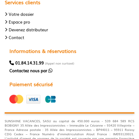
Services clients
Votre dossier
Espace pro
Devenez distributeur
Contact
Informations & réservations
01.84.14.31.99
(Appel non surtaxé)
Contactez nous par
Paiement sécurisé
SUNSHINE VACANCES, SASU au capital de 450.000 euros - 539 684 589 RCS
BOBIGNY 35 Allée des Impressionnistes – Immeuble Le Cézanne – 93420 Villepinte –
France Adresse postale : 35 Allée des Impressionnistes – BP44011 – 95911 Roissy
CDG Cedex – France Numéro d’immatriculation Atout France : IM093120021.
L’activité d’agent de voyages de la société est couverte par une garantie financière