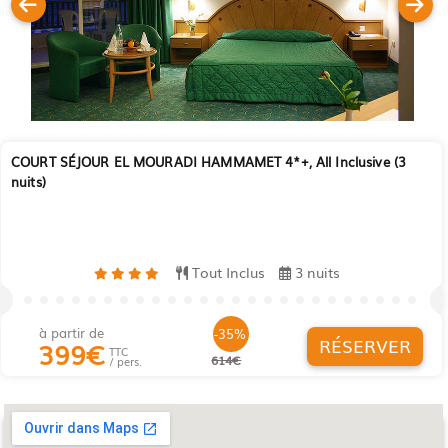
COURT SÉJOUR EL MOURADI HAMMAMET 4*+, All Inclusive (3
nuits)
Tout Inclus
3 nuits
à partir de
-35%
RÉSERVER
399
€
TTC
614€
/ pers.