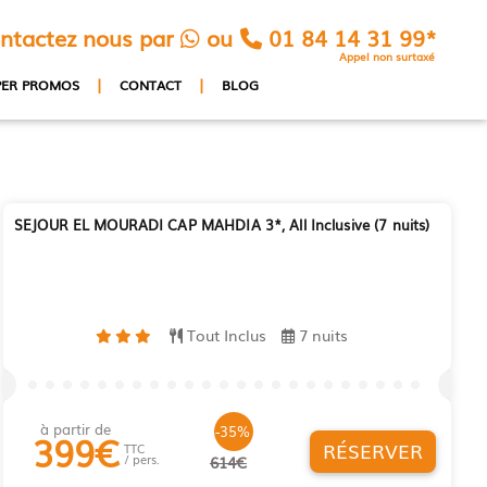
ntactez nous par
ou
01 84 14 31 99*
Appel non surtaxé
|
|
PER PROMOS
CONTACT
BLOG
SEJOUR EL MOURADI CAP MAHDIA 3*, All Inclusive (7 nuits)
Tout Inclus
7 nuits
à partir de
-35%
399
€
RÉSERVER
TTC
/ pers.
614€