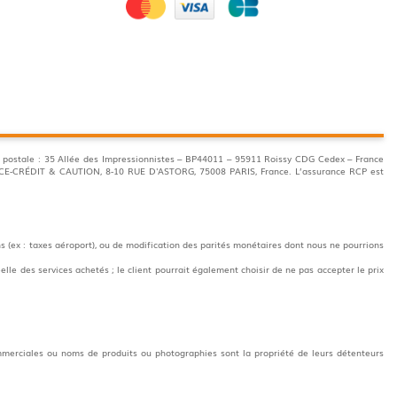
postale : 35 Allée des Impressionnistes – BP44011 – 95911 Roissy CDG Cedex – France
ANCE-CRÉDIT & CAUTION, 8-10 RUE D'ASTORG, 75008 PARIS, France. L’assurance RCP est
s (ex : taxes aéroport), ou de modification des parités monétaires dont nous ne pourrions
elle des services achetés ; le client pourrait également choisir de ne pas accepter le prix
erciales ou noms de produits ou photographies sont la propriété de leurs détenteurs