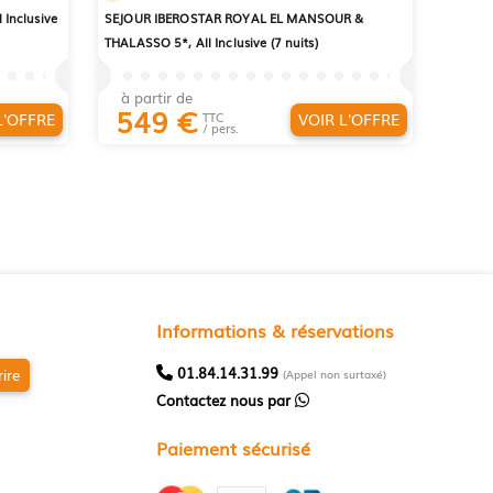
Inclusive
SEJOUR IBEROSTAR ROYAL EL MANSOUR &
THALASSO 5*, All Inclusive (7 nuits)
à partir de
549
€
L'OFFRE
VOIR L'OFFRE
TTC
/ pers.
Informations & réservations
01.84.14.31.99
rire
(Appel non surtaxé)
Contactez nous par
Paiement sécurisé