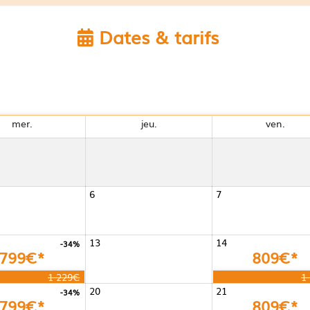
Dates & tarifs
mer.
jeu.
ven.
6
7
13
14
-34%
799€*
809€*
1 229€
1
20
21
-34%
799€*
809€*