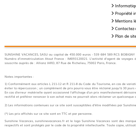
Informatiqu
Propriété in
Mentions l
Contactez
Plan de sit
SUNSHINE VACANCES, SASU au capital de 450.000 euros - 539 684 589 RCS BOBIGNY 35 A
Numéro d’immatriculation Atout France : IM093120021. L’activité d’agent de voyage
souscrite auprès de : Allianz IARD, 87 Rue de Richelieu, 75002 Paris, France.
Notes importantes :
1) Conformément aux articles L 211-12 et R 211-8 du Code du Tourisme, en cas de variatio
éviter la répercussion ; un complément de prix pourra vous être réclamé jusqu’à 30 jours 
En cas d'erreur matérielle ayant occasionné l'affichage d'un prix manifestement dérisoire,
rectifié et préférer renoncer à son achat mais ne pourrait alors réclamer un quelconqu
2) Les informations contenues sur ce site sont susceptibles d’être modifiées par Sunshi
(*) Les prix affichés sur ce site sont en TTC et par personne.
Sunshine Vacances, sunshinevacances.fr et le logo Sunshine Vacances sont des marqu
respectifs et sont protégés par le code de la propriété intellectuelle. Toute copie, utilisa