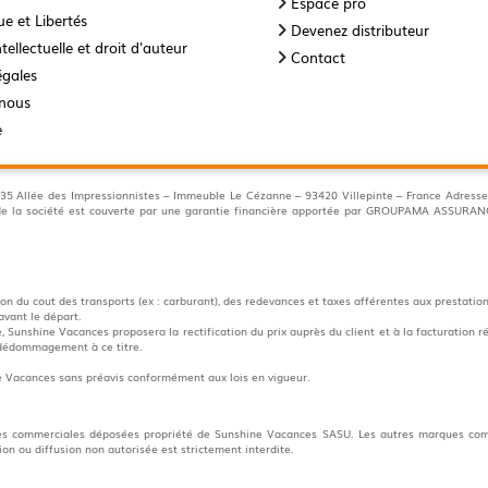
Espace pro
e et Libertés
Devenez distributeur
tellectuelle et droit d'auteur
Contact
égales
-nous
e
llée des Impressionnistes – Immeuble Le Cézanne – 93420 Villepinte – France Adresse 
s de la société est couverte par une garantie financière apportée par GROUPAMA ASSUR
n du cout des transports (ex : carburant), des redevances et taxes afférentes aux prestation
avant le départ.
 Sunshine Vacances proposera la rectification du prix auprès du client et à la facturation ré
e dédommagement à ce titre.
ne Vacances sans préavis conformément aux lois en vigueur.
es commerciales déposées propriété de Sunshine Vacances SASU. Les autres marques comm
tion ou diffusion non autorisée est strictement interdite.