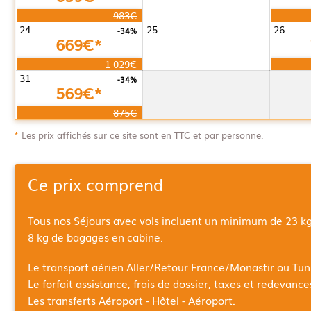
983€
24
25
26
-34%
669€*
1 029€
31
-34%
569€*
875€
*
Les prix affichés sur ce site sont en TTC et par personne.
Ce prix comprend
Tous nos Séjours avec vols incluent un minimum de 23 k
8 kg de bagages en cabine.
Le transport aérien Aller/Retour
France/Monastir ou Tun
Le forfait assistance, frais de dossier, taxes et redevanc
Les transferts Aéroport - Hôtel - Aéroport.