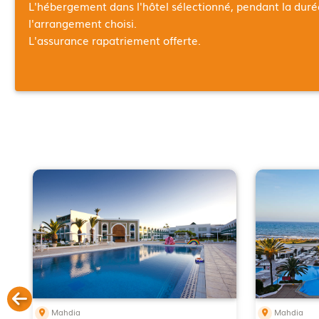
L'hébergement dans l'hôtel sélectionné, pendant la dur
l'arrangement choisi.
L'assurance rapatriement offerte.
Mahdia
Mahdia