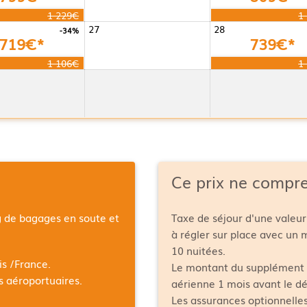
1 229€
1
27
28
-34%
719€*
739€*
1 106€
1
Ce prix ne compr
g de bagages en soute et
Taxe de séjour d'une valeur
à régler sur place avec un
10 nuitées.
is /France
.
Le montant du supplément 
es aéroportuaires.
aérienne 1 mois avant le dé
Les assurances optionnelles