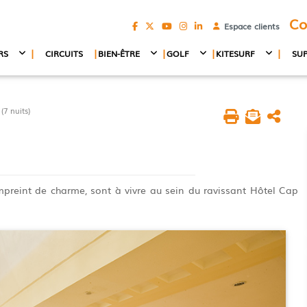
Co
Espace clients
|
|
|
|
|
RS
CIRCUITS
BIEN-ÊTRE
GOLF
KITESURF
SU
7 nuits)
preint de charme, sont à vivre au sein du ravissant Hôtel Cap