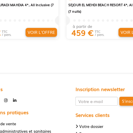
ADI MAHDIA 4*, All Inclusive (7
SEJOUR EL MEHDI BEACH RESORT 4*, All 
(7 nuits)
à partir de
€
459
€
VOIR L'OFFRE
VOIR 
TTC
TTC
/ pers.
/ pers.
us
Inscription newsletter
S'insc
ns pratiques
Services clients
 de vente
Votre dossier
administratives et sanitaires