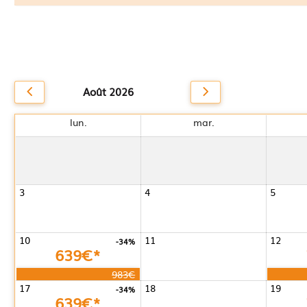
Août 2026
lun.
mar.
3
4
5
10
11
12
-34%
639€*
983€
17
18
19
-34%
639€*