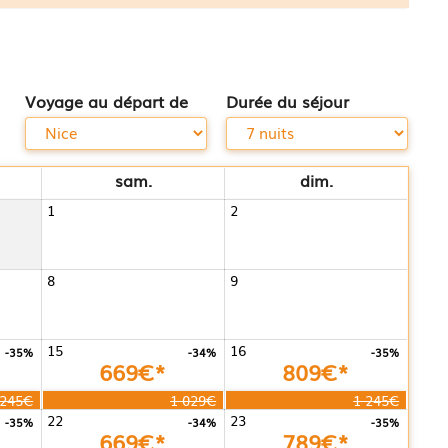
Voyage au départ de
Durée du séjour
sam.
dim.
1
2
8
9
15
16
-35%
-34%
-35%
669€*
809€*
 245€
1 029€
1 245€
22
23
-35%
-34%
-35%
669€*
789€*