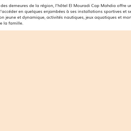
 des demeures de la région, l’hôtel El Mouradi Cap Mahdia offre un
 d’accéder en quelques enjambées à ses installations sportives et
on jeune et dynamique, activités nautiques, jeux aquatiques et mom
 la famille.