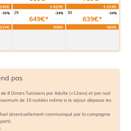
 245€
1 029€
1 214€
29
30
-35%
-34%
-34%
649€*
639€*
 137€
998€
983€
end pas
 de 8 Dinars Tunisiens par Adulte (+12ans) et par nuit
 maximum de 10 nuitées même si le séjour dépasse les
fuel (éventuellement communiqué par la compagnie
part).
.