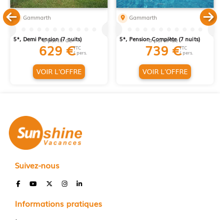
Gammarth
Gammarth
SEJOUR EL MOURADI GAMMARTH
SEJOUR EL MOURADI GAMMARTH
5*, Demi Pension (7 nuits)
5*, Pension Complète (7 nuits)
à partir de
à partir de
629
€
739
€
TTC
TTC
/ pers.
/ pers.
VOIR L'OFFRE
VOIR L'OFFRE
Suivez-nous
Informations pratiques