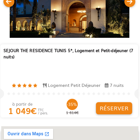
SEJOUR THE RESIDENCE TUNIS 5*, Logement et Petit-déjeuner (7
nuits)
Logement Petit Déjeuner
7 nuits
à partir de
-35%
RÉSERVER
1 049
€
TTC
1 614€
/ pers.