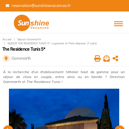
reservation@sunshinevacances.fr
Accueil
Séjours Gammarth
SEJOUR THE RESIDENCE TUNIS 5*, Logement et Petit-déjeuner (7 nuits)
The Residence Tunis 5*
Gammarth
À la recherche d’un établissement hôtelier haut de gamme pour un
séjour de choix en couple, entre amis ou en famille ? Direction
Gammarth et The Residence Tunis !