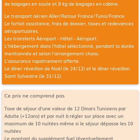
de bagages en soute et 8 kg de bagages en cabine.
Le transport aérien Aller/Retour
France/Tunis/France
.
Le forfait assistance, frais de dossier, taxes et redevances
aéroportuaires.
Les transferts Aéroport - Hôtel - Aéroport.
L'hébergement dans l'hôtel sélectionné, pendant la durée
mentionnée et selon l'arrangement choisi.
L'assurance rapatriement offerte.
Le dîner réveillon de Noël (le 24/12) et le dîner réveillon
Saint Sylvestre (le 31/12).
Ce prix ne comprend pas
Taxe de séjour d'une valeur de 12 Dinars Tunisiens par
Adulte (+12ans) et par nuit à régler sur place avec un
maximum de 10 nuitées même si le séjour dépasse les 10
nuitées
Le montant du supplément fuel (éventuellement