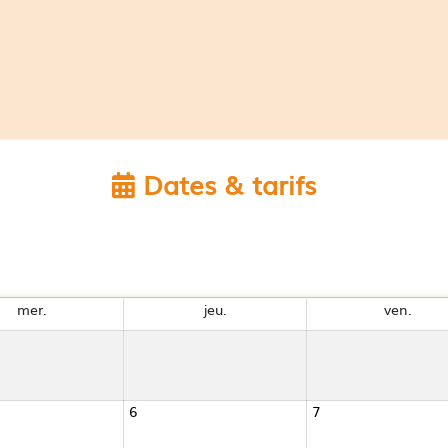
Dates & tarifs
mer.
jeu.
ven.
6
7