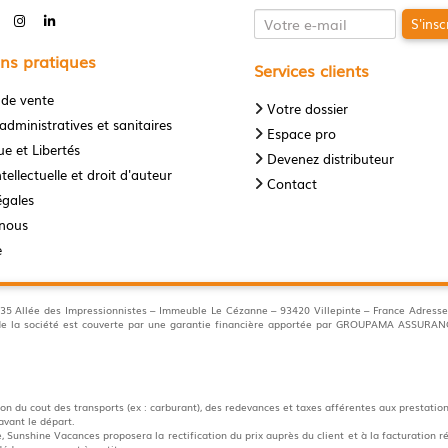
S'insc
ns pratiques
Services clients
 de vente
Votre dossier
administratives et sanitaires
Espace pro
e et Libertés
Devenez distributeur
tellectuelle et droit d'auteur
Contact
égales
-nous
e
llée des Impressionnistes – Immeuble Le Cézanne – 93420 Villepinte – France Adresse 
s de la société est couverte par une garantie financière apportée par GROUPAMA ASSUR
n du cout des transports (ex : carburant), des redevances et taxes afférentes aux prestation
avant le départ.
 Sunshine Vacances proposera la rectification du prix auprès du client et à la facturation ré