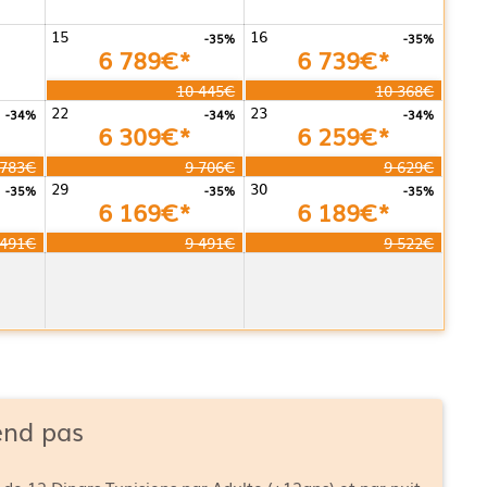
15
16
-35%
-35%
6 789€*
6 739€*
10 445€
10 368€
22
23
-34%
-34%
-34%
6 309€*
6 259€*
 783€
9 706€
9 629€
29
30
-35%
-35%
-35%
6 169€*
6 189€*
 491€
9 491€
9 522€
end pas
 de 12 Dinars Tunisiens par Adulte (+12ans) et par nuit