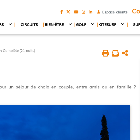
Co
Espace clients
|
|
|
|
|
RS
CIRCUITS
BIEN-ÊTRE
GOLF
KITESURF
SU
 Complète (21 nuits)
ur un séjour de choix en couple, entre amis ou en famille ?