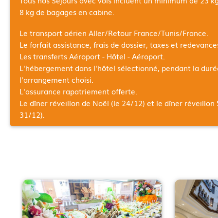
8 kg de bagages en cabine.
Le transport aérien Aller/Retour
France/Tunis/France
.
Le forfait assistance, frais de dossier, taxes et redevanc
Les transferts Aéroport - Hôtel - Aéroport.
L'hébergement dans l'hôtel sélectionné, pendant la dur
l'arrangement choisi.
L'assurance rapatriement offerte.
Le dîner réveillon de Noël (le 24/12) et le dîner réveillon 
31/12).