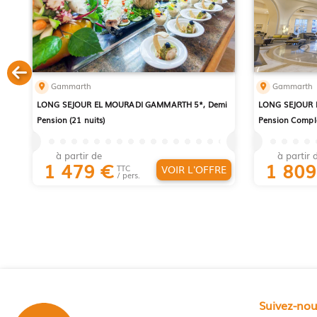
Gammarth
Gammarth
LONG SEJOUR EL MOURADI GAMMARTH 5*, Demi
LONG SEJOUR 
Pension (21 nuits)
Pension Complè
à partir de
à partir 
1 479
€
1 80
VOIR L'OFFRE
TTC
/ pers.
Suivez-no