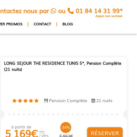
ntactez nous par
ou
01 84 14 31 99*
Appel non surtaxé
|
|
PER PROMOS
CONTACT
BLOG
LONG SEJOUR THE RESIDENCE TUNIS 5*, Pension Complète
(21 nuits)
Pension Complète
21 nuits
à partir de
-34%
5 169
€
RÉSERVER
TTC
/ pers.
7 952€