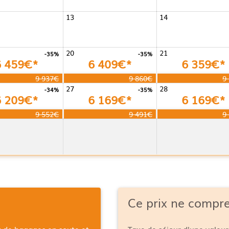
13
14
20
21
-35%
-35%
6 459€*
6 409€*
6 359€*
9 937€
9 860€
9
27
28
-34%
-35%
6 209€*
6 169€*
6 169€*
9 552€
9 491€
9
Ce prix ne compr
g de bagages en soute et
Taxe de séjour d'une valeur