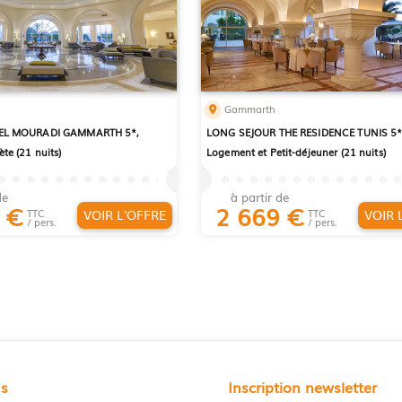
Gammarth
EL MOURADI GAMMARTH 5*,
LONG SEJOUR THE RESIDENCE TUNIS 5*
te (21 nuits)
Logement et Petit-déjeuner (21 nuits)
de
à partir de
9
€
2 669
€
VOIR L'OFFRE
VOIR 
TTC
TTC
/ pers.
/ pers.
us
Inscription newsletter