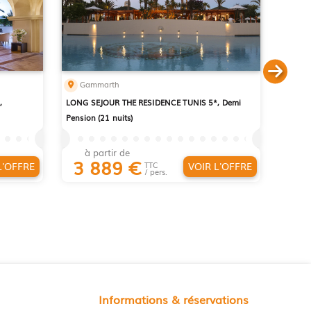
Gammarth
,
LONG SEJOUR THE RESIDENCE TUNIS 5*, Demi
Pension (21 nuits)
à partir de
3 889
€
L'OFFRE
VOIR L'OFFRE
TTC
/ pers.
Informations & réservations