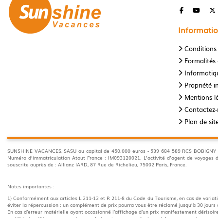
Informatio
Conditions
Formalités 
Informatiqu
Propriété in
Mentions l
Contactez
Plan de sit
SUNSHINE VACANCES, SASU au capital de 450.000 euros - 539 684 589 RCS BOBIGNY 35 A
Numéro d’immatriculation Atout France : IM093120021. L’activité d’agent de voyage
souscrite auprès de : Allianz IARD, 87 Rue de Richelieu, 75002 Paris, France.
Notes importantes :
1) Conformément aux articles L 211-12 et R 211-8 du Code du Tourisme, en cas de variatio
éviter la répercussion ; un complément de prix pourra vous être réclamé jusqu’à 30 jours 
En cas d'erreur matérielle ayant occasionné l'affichage d'un prix manifestement dérisoire,