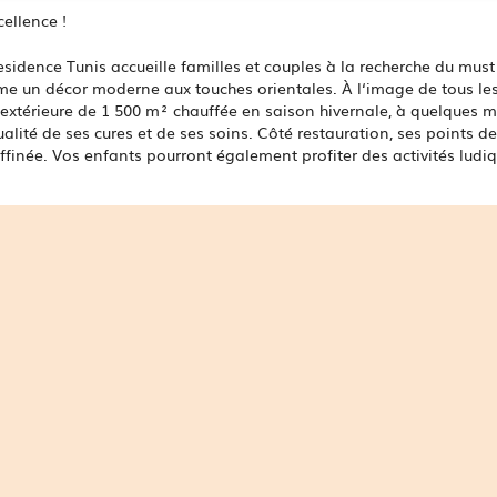
cellence !
idence Tunis accueille familles et couples à la recherche du must en
e un décor moderne aux touches orientales. À l‘image de tous les 
extérieure de 1 500 m² chauffée en saison hivernale, à quelques mi
lité de ses cures et de ses soins. Côté restauration, ses points de
affinée. Vos enfants pourront également profiter des activités ludi