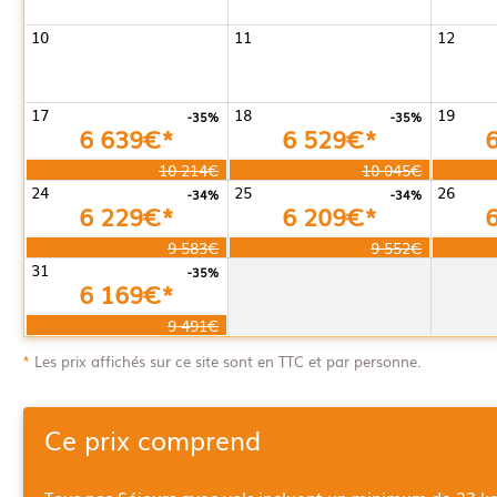
10
11
12
17
18
19
-35%
-35%
6 639€*
6 529€*
10 214€
10 045€
24
25
26
-34%
-34%
6 229€*
6 209€*
9 583€
9 552€
31
-35%
6 169€*
9 491€
*
Les prix affichés sur ce site sont en TTC et par personne.
Ce prix comprend
Tous nos Séjours avec vols incluent un minimum de 23 k