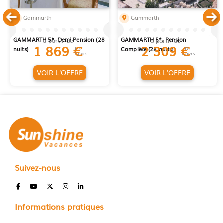
Gammarth
Gammarth
LONG SEJOUR EL MOURADI
LONG SEJOUR EL MOURADI
GAMMARTH 5*, Demi Pension (28
GAMMARTH 5*, Pension
à partir de
à partir de
1 869
€
2 309
€
nuits)
TTC
Complète (28 nuits)
TTC
/ pers.
/ pers.
VOIR L'OFFRE
VOIR L'OFFRE
Suivez-nous
Informations pratiques