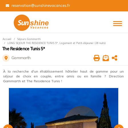
01 84 14 31 99
Accueil
Séjours Gammarth
LONG SEJOUR THE RESIDENCE TUNIS 5*, Logement et Petit-déjeuner (28 nuits)
The Residence Tunis 5*
Gammarth
À la recherche d’un établissement hôtelier haut de gamme pour un
séjour de choix en couple, entre amis ou en famille ? Direction
Gammarth et The Residence Tunis !