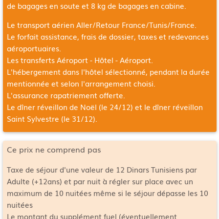
de bagages en soute et 8 kg de bagages en cabine.
Le transport aérien Aller/Retour
France/Tunis/France
.
Le forfait assistance, frais de dossier, taxes et redevances
aéroportuaires.
Les transferts Aéroport - Hôtel - Aéroport.
L'hébergement dans l'hôtel sélectionné, pendant la durée
mentionnée et selon l'arrangement choisi.
L'assurance rapatriement offerte.
Le dîner réveillon de Noël (le 24/12) et le dîner réveillon
Saint Sylvestre (le 31/12).
Ce prix ne comprend pas
Taxe de séjour d'une valeur de 12 Dinars Tunisiens par
Adulte (+12ans) et par nuit à régler sur place avec un
maximum de 10 nuitées même si le séjour dépasse les 10
nuitées
Le montant du supplément fuel (éventuellement