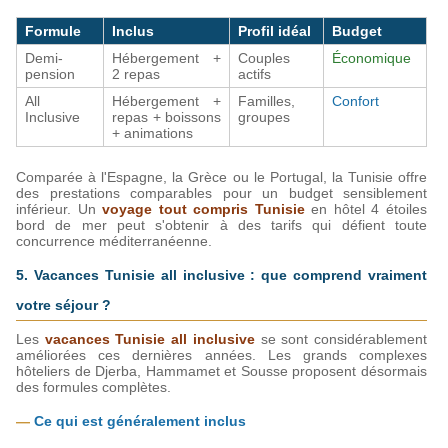
Formule
Inclus
Profil idéal
Budget
Demi-
Hébergement + 
Couples 
Économique
pension
2 repas
actifs
All 
Hébergement + 
Familles, 
Confort 
Inclusive
repas + boissons 
groupes
+ animations
Comparée à l'Espagne, la Grèce ou le Portugal, la Tunisie offre 
des prestations comparables pour un budget sensiblement 
inférieur. Un 
voyage tout compris Tunisie
 en hôtel 4 étoiles 
bord de mer peut s'obtenir à des tarifs qui défient toute 
concurrence méditerranéenne.
5. Vacances Tunisie all inclusive : que comprend vraiment 
votre séjour ?
Les 
vacances Tunisie all inclusive
 se sont considérablement 
améliorées ces dernières années. Les grands complexes 
hôteliers de Djerba, Hammamet et Sousse proposent désormais 
des formules complètes.
— 
Ce qui est généralement inclus