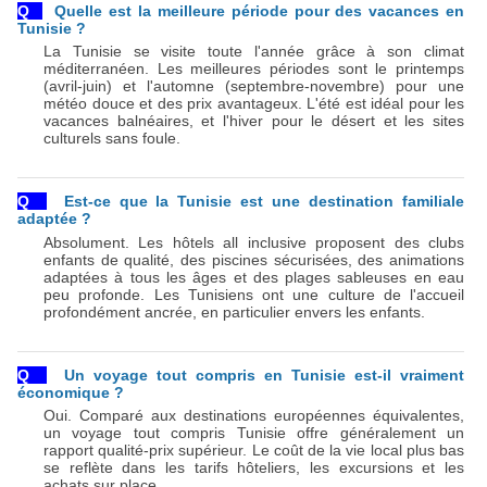
Q  
Quelle est la meilleure période pour des vacances en 
Tunisie ?
La Tunisie se visite toute l'année grâce à son climat 
méditerranéen. Les meilleures périodes sont le printemps 
(avril-juin) et l'automne (septembre-novembre) pour une 
météo douce et des prix avantageux. L'été est idéal pour les 
vacances balnéaires, et l'hiver pour le désert et les sites 
culturels sans foule.
Q  
Est-ce que la Tunisie est une destination familiale 
adaptée ?
Absolument. Les hôtels all inclusive proposent des clubs 
enfants de qualité, des piscines sécurisées, des animations 
adaptées à tous les âges et des plages sableuses en eau 
peu profonde. Les Tunisiens ont une culture de l'accueil 
profondément ancrée, en particulier envers les enfants.
Q  
Un voyage tout compris en Tunisie est-il vraiment 
économique ?
Oui. Comparé aux destinations européennes équivalentes, 
un voyage tout compris Tunisie offre généralement un 
rapport qualité-prix supérieur. Le coût de la vie local plus bas 
se reflète dans les tarifs hôteliers, les excursions et les 
achats sur place.