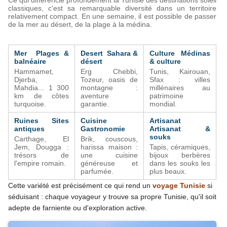
classiques, c'est sa remarquable diversité dans un territoire 
relativement compact. En une semaine, il est possible de passer 
de la mer au désert, de la plage à la médina.
Mer  Plages & 
Desert  Sahara & 
Culture  Médinas 
balnéaire
désert
& culture
Hammamet, 
Erg Chebbi, 
Tunis, Kairouan, 
Djerba, 
Tozeur, oasis de 
Sfax : villes 
Mahdia... 1 300 
montagne : 
millénaires au 
km de côtes 
aventure 
patrimoine 
turquoise.
garantie.
mondial.
Ruines  Sites 
Cuisine  
Artisanat  
antiques
Gastronomie
Artisanat & 
souks
Carthage, El 
Brik, couscous, 
Jem, Dougga : 
harissa maison : 
Tapis, céramiques, 
trésors de 
une cuisine 
bijoux berbères 
l'empire romain.
généreuse et 
dans les souks les 
parfumée.
plus beaux.
Cette variété est précisément ce qui rend un 
voyage Tunisie
 si 
séduisant : chaque voyageur y trouve sa propre Tunisie, qu'il soit 
adepte de farniente ou d'exploration active.