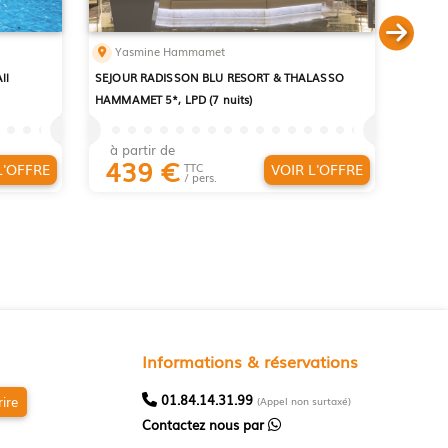
Yasmine Hammamet
ll
SEJOUR RADISSON BLU RESORT & THALASSO
HAMMAMET 5*, LPD (7 nuits)
à partir de
439
€
L'OFFRE
VOIR L'OFFRE
TTC
/ pers.
Informations & réservations
01.84.14.31.99
rire
(Appel non surtaxé)
Contactez nous par