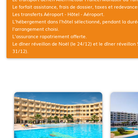
Le forfait assistance, frais de dossier, taxes et redevanc
Les transferts Aéroport - Hôtel - Aéroport.
L'hébergement dans l'hôtel sélectionné, pendant la dur
l'arrangement choisi.
L'assurance rapatriement offerte.
Le dîner réveillon de Noël (le 24/12) et le dîner réveillon 
31/12).