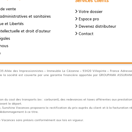
Services clients
 de vente
Votre dossier
administratives et sanitaires
Espace pro
e et Libertés
Devenez distributeur
tellectuelle et droit d'auteur
Contact
égales
-nous
e
llée des Impressionnistes – Immeuble Le Cézanne – 93420 Villepinte – France Adresse 
s de la société est couverte par une garantie financière apportée par GROUPAMA ASSUR
n du cout des transports (ex : carburant), des redevances et taxes afférentes aux prestation
avant le départ.
 Sunshine Vacances proposera la rectification du prix auprès du client et à la facturation ré
e dédommagement à ce titre.
ne Vacances sans préavis conformément aux lois en vigueur.