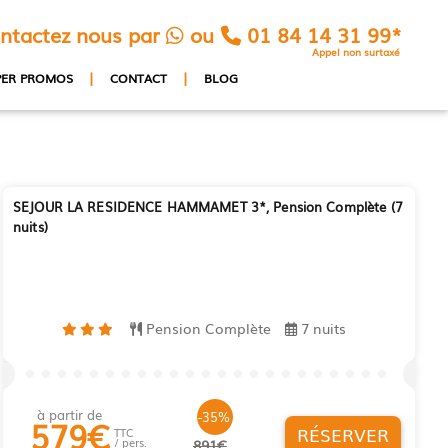
ntactez nous par
ou
01 84 14 31 99*
Appel non surtaxé
|
|
PER PROMOS
CONTACT
BLOG
SEJOUR LA RESIDENCE HAMMAMET 3*, Pension Complète (7
nuits)
Pension Complète
7 nuits
à partir de
-35%
579
€
RÉSERVER
TTC
/ pers.
891€