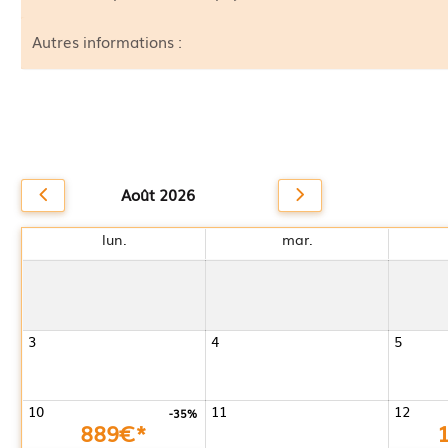
Autres informations :
Août 2026
lun.
mar.
3
4
5
10
11
12
-35%
889€*