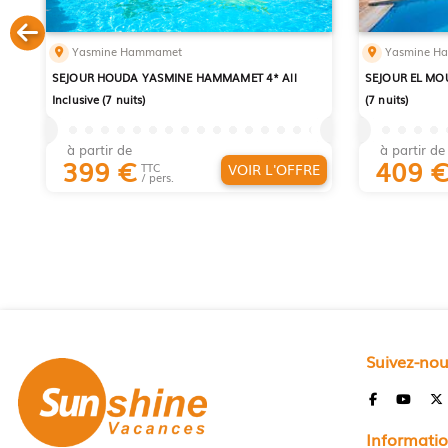
Yasmine Hammamet
Yasmine H
SEJOUR HOUDA YASMINE HAMMAMET 4* All
SEJOUR EL MOU
Inclusive (7 nuits)
(7 nuits)
à partir de
à partir de
399
€
409
VOIR L'OFFRE
TTC
/ pers.
Suivez-no
Informatio