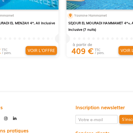
ammamet
Yasmine Hammamet
RADI EL MENZAH 4*, All Inclusive
SEJOUR EL MOURADI HAMMAMET 4*+, A
Inclusive (7 nuits)
à partir de
€
409
€
VOIR L'OFFRE
VOIR 
TTC
TTC
/ pers.
/ pers.
us
Inscription newsletter
S'insc
ns pratiques