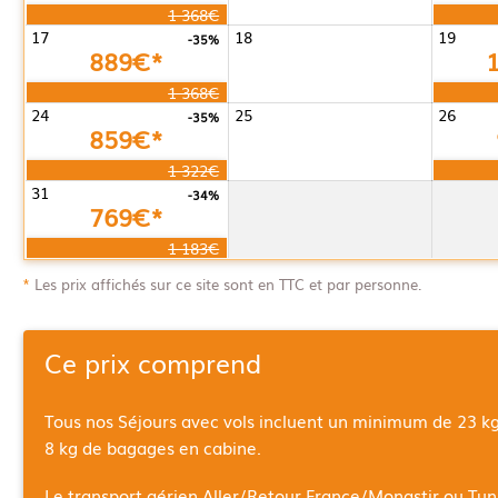
1 368€
17
18
19
-35%
889€*
1 368€
24
25
26
-35%
859€*
1 322€
31
-34%
769€*
1 183€
*
Les prix affichés sur ce site sont en TTC et par personne.
Ce prix comprend
Tous nos Séjours avec vols incluent un minimum de 23 k
8 kg de bagages en cabine.
Le transport aérien Aller/Retour
France/Monastir ou Tun