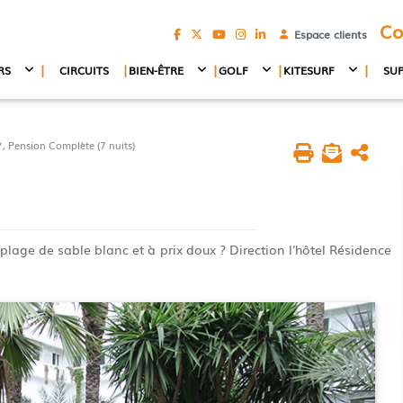
Co
Espace clients
|
|
|
|
|
RS
CIRCUITS
BIEN-ÊTRE
GOLF
KITESURF
SU
Pension Complète (7 nuits)
 plage de sable blanc et à prix doux ? Direction l'hôtel Résidence