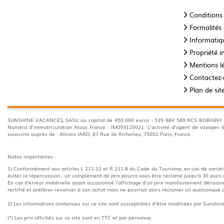
Conditions
Formalités 
Informatiqu
Propriété in
Mentions l
Contactez
Plan de sit
SUNSHINE VACANCES, SASU au capital de 450.000 euros - 539 684 589 RCS BOBIGNY 35 A
Numéro d’immatriculation Atout France : IM093120021. L’activité d’agent de voyage
souscrite auprès de : Allianz IARD, 87 Rue de Richelieu, 75002 Paris, France.
Notes importantes :
1) Conformément aux articles L 211-12 et R 211-8 du Code du Tourisme, en cas de variatio
éviter la répercussion ; un complément de prix pourra vous être réclamé jusqu’à 30 jours 
En cas d'erreur matérielle ayant occasionné l'affichage d'un prix manifestement dérisoire,
rectifié et préférer renoncer à son achat mais ne pourrait alors réclamer un quelconqu
2) Les informations contenues sur ce site sont susceptibles d’être modifiées par Sunshi
(*) Les prix affichés sur ce site sont en TTC et par personne.