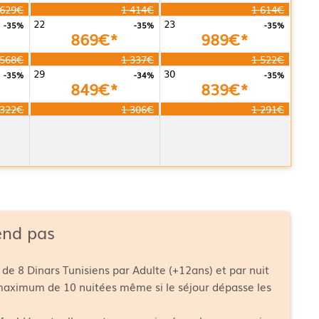
 629€
1 414€
1 614€
22
23
-35%
-35%
-35%
869€*
989€*
 568€
1 337€
1 522€
29
30
-35%
-34%
-35%
849€*
839€*
 322€
1 306€
1 291€
end pas
 de 8 Dinars Tunisiens par Adulte (+12ans) et par nuit
 maximum de 10 nuitées même si le séjour dépasse les