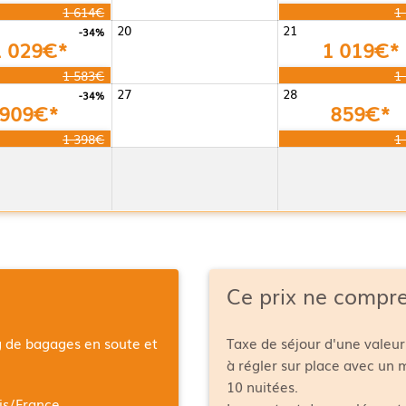
1 614€
1
20
21
-34%
1 029€*
1 019€*
1 583€
1
27
28
-34%
909€*
859€*
1 398€
1
Ce prix ne compr
g de bagages en soute et
Taxe de séjour d'une valeur
à régler sur place avec un
10 nuitées.
is/France
.