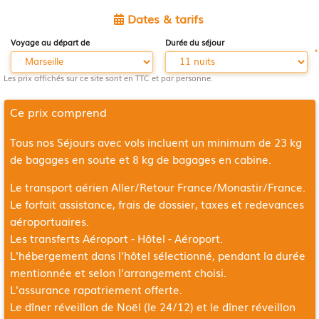
Dates & tarifs
Voyage au départ de
Durée du séjour
*
Les prix affichés sur ce site sont en TTC et par personne.
Ce prix comprend
Tous nos Séjours avec vols incluent un minimum de 23 kg
de bagages en soute et 8 kg de bagages en cabine.
Le transport aérien Aller/Retour France/Monastir/France
.
Le forfait assistance, frais de dossier, taxes et redevances
aéroportuaires.
Les transferts Aéroport - Hôtel - Aéroport.
L'hébergement dans l'hôtel sélectionné, pendant la durée
mentionnée et selon l'arrangement choisi.
L'assurance rapatriement offerte.
Le dîner réveillon de Noël (le 24/12) et le dîner réveillon