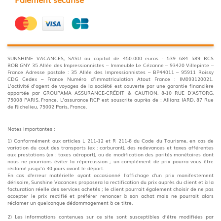
SUNSHINE VACANCES, SASU au capital de 450.000 euros - 539 684 589 RCS
BOBIGNY 35 Allée des Impressionnistes – Immeuble Le Cézanne – 93420 Villepinte –
France Adresse postale : 35 Allée des Impressionnistes – BP44011 – 95911 Roissy
CDG Cedex – France Numéro d’immatriculation Atout France : IM093120021.
L’activité d’agent de voyages de la société est couverte par une garantie financière
apportée par GROUPAMA ASSURANCE-CRÉDIT & CAUTION, 8-10 RUE D'ASTORG,
75008 PARIS, France. L’assurance RCP est souscrite auprès de : Allianz IARD, 87 Rue
de Richelieu, 75002 Paris, France.
Notes importantes :
1) Conformément aux articles L 211-12 et R 211-8 du Code du Tourisme, en cas de
variation du cout des transports (ex : carburant), des redevances et taxes afférentes
aux prestations (ex : taxes aéroport), ou de modification des parités monétaires dont
nous ne pourrions éviter la répercussion ; un complément de prix pourra vous être
réclamé jusqu’à 30 jours avant le départ.
En cas d'erreur matérielle ayant occasionné l'affichage d'un prix manifestement
dérisoire, Sunshine Vacances proposera la rectification du prix auprès du client et à la
facturation réelle des services achetés ; le client pourrait également choisir de ne pas
accepter le prix rectifié et préférer renoncer à son achat mais ne pourrait alors
réclamer un quelconque dédommagement à ce titre.
2) Les informations contenues sur ce site sont susceptibles d’être modifiées par