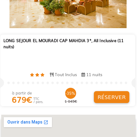
LONG SEJOUR EL MOURADI CAP MAHDIA 3*, All Inclusive (11
nuits)
Tout Inclus
11 nuits
à partir de
-35%
RÉSERVER
679
€
TTC
1 045€
/ pers.