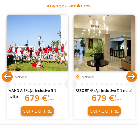
Voyages similaires
Mahdia
Mahdia
LONG SEJOUR EL MOURADI CAP
LONG SEJOUR EL MEHDI BEACH
MAHDIA 3*, All Inclusive (11
RESORT 4*, All Inclusive (11 nuits)
à partir de
à partir de
679
€
679
€
nuits)
TTC
TTC
/ pers.
/ pers.
VOIR L'OFFRE
VOIR L'OFFRE