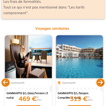
Les frais de formalités.
Tout ce qui n'est pas mentionné dans "Les tarifs
comprennent".
Voyages similaires
Gammarth
Gammarth
COURT SÉJOUR EL MOURADI
COURT SÉJOUR EL MOURADI
GAMMARTH 5*, Demi Pension (3
GAMMARTH 5*, Pension
à partir de
à partir de
469
€
519
€
nuits)
TTC
Complète (3 nuits)
TTC
/ pers.
/ pers.