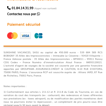
01.84.14.31.99
(Appel non surtaxé)
Contactez nous par
Paiement sécurisé
SUNSHINE VACANCES, SASU au capital de 450.000 euros - 539 684 589 RCS
BOBIGNY 35 Allée des Impressionnistes – Immeuble Le Cézanne – 93420 Villepinte –
France Adresse postale : 35 Allée des Impressionnistes – BP44011 – 95911 Roissy
CDG Cedex – France Numéro d’immatriculation Atout France : IM093120021.
L’activité d’agent de voyages de la société est couverte par une garantie financière
apportée par GROUPAMA ASSURANCE-CRÉDIT & CAUTION, 8-10 RUE D'ASTORG,
75008 PARIS, France. L’assurance RCP est souscrite auprès de : Allianz IARD, 87 Rue
de Richelieu, 75002 Paris, France.
Notes importantes :
1) Conformément aux articles L 211-12 et R 211-8 du Code du Tourisme, en cas de
variation du cout des transports (ex : carburant), des redevances et taxes afférentes
aux prestations (ex : taxes aéroport), ou de modification des parités monétaires dont
nous ne pourrions éviter la répercussion ; un complément de prix pourra vous être
réclamé jusqu’à 30 jours avant le départ.