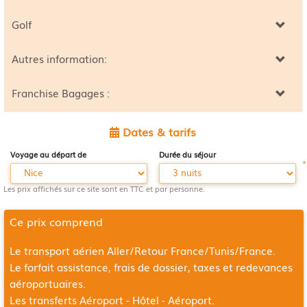
Golf
Autres information:
Franchise Bagages :
Dates & tarifs
Voyage au départ de
Durée du séjour
*
Les prix affichés sur ce site sont en TTC et par personne.
Ce prix comprend
Le transport aérien Aller/Retour
France/Tunis/France
.
Le forfait assistance, frais de dossier, taxes et redevances
aéroportuaires.
Les transferts Aéroport - Hôtel - Aéroport.