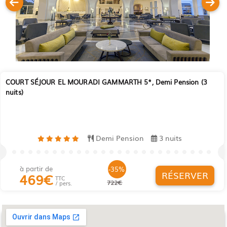
COURT SÉJOUR EL MOURADI GAMMARTH 5*, Demi Pension (3
nuits)
Demi Pension
3 nuits
à partir de
-35%
RÉSERVER
469
€
TTC
722€
/ pers.