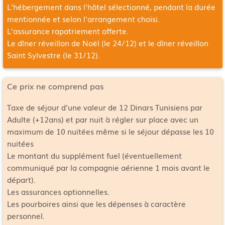
L'hébergement dans l'hôtel sélectionné, pendant la durée
mentionnée et selon l'arrangement choisi.
L'assurance rapatriement offerte.
Le dîner réveillon de Noël (le 24/12) et le dîner réveillon
Saint Sylvestre (le 31/12).
Ce prix ne comprend pas
Taxe de séjour d'une valeur de 12 Dinars Tunisiens par
Adulte (+12ans) et par nuit à régler sur place avec un
maximum de 10 nuitées même si le séjour dépasse les 10
nuitées
Le montant du supplément fuel (éventuellement
communiqué par la compagnie aérienne 1 mois avant le
départ).
Les assurances optionnelles.
Les pourboires ainsi que les dépenses à caractère
personnel.