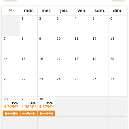
lun.
mar.
mer.
jeu.
ven.
sam.
dim.
1
2
3
4
5
6
7
8
9
10
11
12
13
14
15
16
17
18
19
20
21
22
23
24
25
26
27
28
29
30
-35%
-34%
-35%
4 329€*
4 389€*
4 379€*
6 660€
6 752€
6 737€