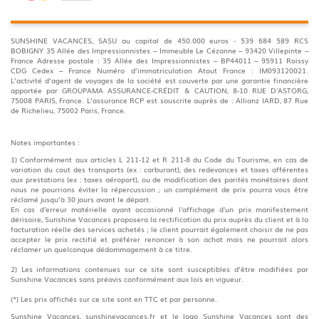
SUNSHINE VACANCES, SASU au capital de 450.000 euros - 539 684 589 RCS
BOBIGNY 35 Allée des Impressionnistes – Immeuble Le Cézanne – 93420 Villepinte –
France Adresse postale : 35 Allée des Impressionnistes – BP44011 – 95911 Roissy
CDG Cedex – France Numéro d’immatriculation Atout France : IM093120021.
L’activité d’agent de voyages de la société est couverte par une garantie financière
apportée par GROUPAMA ASSURANCE-CRÉDIT & CAUTION, 8-10 RUE D'ASTORG,
75008 PARIS, France. L’assurance RCP est souscrite auprès de : Allianz IARD, 87 Rue
de Richelieu, 75002 Paris, France.
Notes importantes :
1) Conformément aux articles L 211-12 et R 211-8 du Code du Tourisme, en cas de
variation du cout des transports (ex : carburant), des redevances et taxes afférentes
aux prestations (ex : taxes aéroport), ou de modification des parités monétaires dont
nous ne pourrions éviter la répercussion ; un complément de prix pourra vous être
réclamé jusqu’à 30 jours avant le départ.
En cas d'erreur matérielle ayant occasionné l'affichage d'un prix manifestement
dérisoire, Sunshine Vacances proposera la rectification du prix auprès du client et à la
facturation réelle des services achetés ; le client pourrait également choisir de ne pas
accepter le prix rectifié et préférer renoncer à son achat mais ne pourrait alors
réclamer un quelconque dédommagement à ce titre.
2) Les informations contenues sur ce site sont susceptibles d’être modifiées par
Sunshine Vacances sans préavis conformément aux lois en vigueur.
(*) Les prix affichés sur ce site sont en TTC et par personne.
Sunshine Vacances, sunshinevacances.fr et le logo Sunshine Vacances sont des