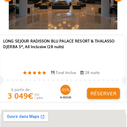
LONG SEJOUR RADISSON BLU PALACE RESORT & THALASSO
DJERBA 5*, All Inclusive (28 nuits)
Tout Inclus
28 nuits
à partir de
-35%
RÉSERVER
3 049
€
TTC
4 691€
/ pers.